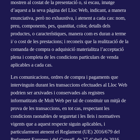
mostren al costat de la presentació o, si escau, imatge
d’aquest a la seva pàgina del Lloc Web, indicant, a manera
enunciativa, però no exhaustiva, i atenent a cada cas: nom,
preu, components, pes, quantitat, color, detalls dels
productes, o característiques, manera com es duran a terme
i/ o cost de les prestacions; i reconeix que la realització de la
comanda de compra o adquisició materialitza l’acceptació
plena i completa de les condicions particulars de venda
aplicables a cada cas.
Les comunicacions, ordres de compra i pagaments que
intervinguin durant les transaccions efectuades al Lloc Web
podrien ser arxivades i conservades als registres
informatitzats de Molt Web per tal de constituir un mitjà de
prova de les transaccions, en tot cas, respectant les
condicions raonables de seguretat i les lleis i normatives
vigents que a aquest respecte siguin aplicables, i
particularment atenent el Reglament (UE) 2016/679 del
Parlament Europeu i del Consell, de 27 d’abril de 2016,