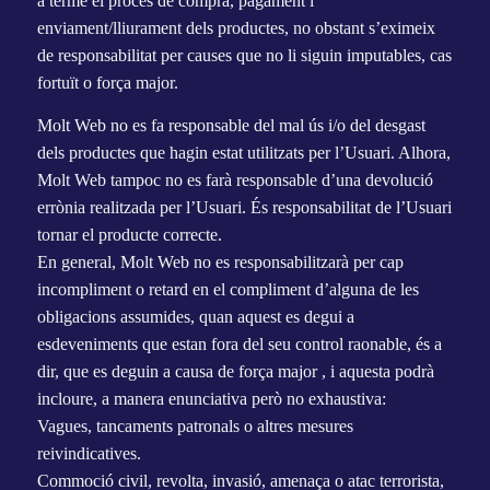
a terme el procés de compra, pagament i
enviament/lliurament dels productes, no obstant s’eximeix
de responsabilitat per causes que no li siguin imputables, cas
fortuït o força major.
Molt Web no es fa responsable del mal ús i/o del desgast
dels productes que hagin estat utilitzats per l’Usuari. Alhora,
Molt Web tampoc no es farà responsable d’una devolució
errònia realitzada per l’Usuari. És responsabilitat de l’Usuari
tornar el producte correcte.
En general, Molt Web no es responsabilitzarà per cap
incompliment o retard en el compliment d’alguna de les
obligacions assumides, quan aquest es degui a
esdeveniments que estan fora del seu control raonable, és a
dir, que es deguin a causa de força major , i aquesta podrà
incloure, a manera enunciativa però no exhaustiva:
Vagues, tancaments patronals o altres mesures
reivindicatives.
Commoció civil, revolta, invasió, amenaça o atac terrorista,