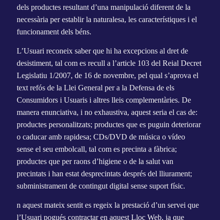
dels productes resultant d’una manipulació diferent de la
necessària per establir la naturalesa, les característiques i el
funcionament dels béns.
L’Usuari reconeix saber que hi ha excepcions al dret de
desistiment, tal com es recull a l’article 103 del Reial Decret
Legislatiu 1/2007, de 16 de novembre, pel qual s’aprova el
text refós de la Llei General per a la Defensa de els
Consumidors i Usuaris i altres lleis complementàries. De
manera enunciativa, i no exhaustiva, aquest seria el cas de:
productes personalitzats; productes que es puguin deteriorar
o caducar amb rapidesa; CDs/DVD de música o vídeo
sense el seu embolcall, tal com es precinta a fàbrica;
productes que per raons d’higiene o de la salut van
precintats i han estat desprecintats després del lliurament;
subministrament de contingut digital sense suport físic.
n aquest mateix sentit es regeix la prestació d’un servei que
l’Usuari pogués contractar en aquest Lloc Web, ja que