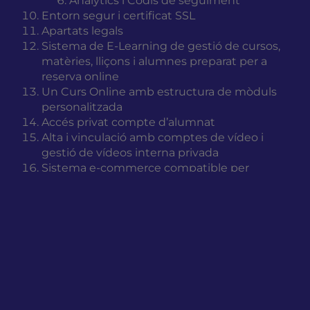
Analytics i Codis de seguiment
Entorn segur i certificat SSL
Apartats legals
Sistema de E-Learning de gestió de cursos,
matèries, lliçons i alumnes preparat per a
reserva online
Un Curs Online amb estructura de mòduls
personalitzada
Accés privat compte d’alumnat
Alta i vinculació amb comptes de vídeo i
gestió de vídeos interna privada
Sistema e-commerce compatible per
reserves de places i plataforma de pagament
Alta en plataforma de pagament
Verificació i test en entorn de proves
Verificació de notificacions SMTP-Client
Tutorial introductori d’autogestió i
actualització del E-Learning
Tots els projectes segueixen les 3 fases de qualitat: