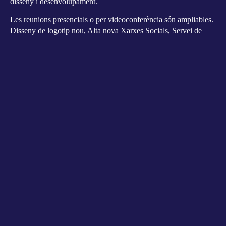
disseny i desenvolupament.
Les reunions presencials o per videoconferència són ampliables.
Disseny de logotip nou, Alta nova Xarxes Socials, Servei de
Hosting, Actualitzacions i Manteniments (opcionals).
Termini màxim de lliurament web activa i en línia: dues
setmanes (15 dies) des de la primera reunió, un cop rebuts per
part del client tots els materials necessaris acordats.