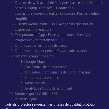
Disseny de web actual de
5 pàgines base escalables: Inici,
Serveis, Equip, Contacte i 1 addicional
Tutorial d’autogestió fàcil, alta i creació d’usuari i editor
simplificat
Disseny
Mobile First
. 100%
Responsive
per tots els
dispositius i navegadors
Comportament App / Desenvolupament Web App
Progressiva
(Increment preu +)
Optimitzat per als motors de cerca
Optimitzat base per generar
leads
i subscriptors
Integrat i compatible amb
Google Maps
plataformes de compravenda
proveïdors d’enviaments de correu massius,
Formularis accessibles
xarxes socials
Analytics i Codis de seguiment
Entorn segur i certificat SSL
Apartats legals
Tots els projectes segueixen les 3 fases de qualitat: prototip,