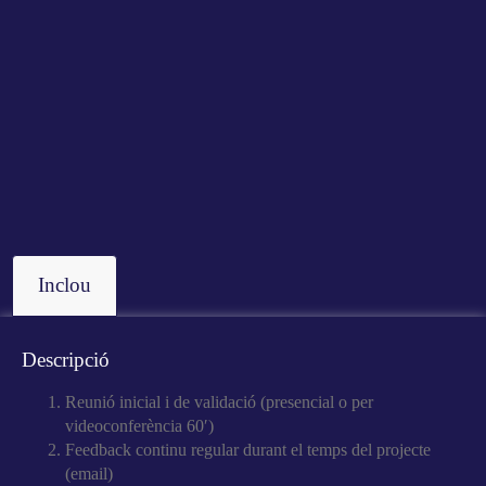
Inclou
Descripció
Reunió inicial i de validació (presencial o per
videoconferència 60′)
Feedback continu regular durant el temps del projecte
(email)