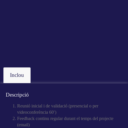
Inclou
Descripció
Reunió inicial i de validació (presencial o per
videoconferència 60′)
Feedback continu regular durant el temps del projecte
(email)