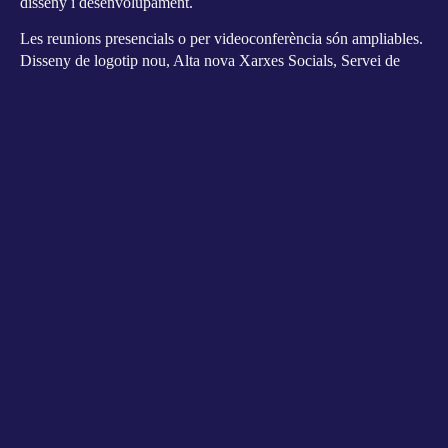
disseny i desenvolupament.
Les reunions presencials o per videoconferència són ampliables.
Disseny de logotip nou, Alta nova Xarxes Socials, Servei de
Hosting, Actualitzacions i Manteniments (opcionals).
Termini màxim de lliurament web activa i en línia: un mes (30
dies) des de la primera reunió, un cop rebuts per part del client
tots els materials necessaris acordats.