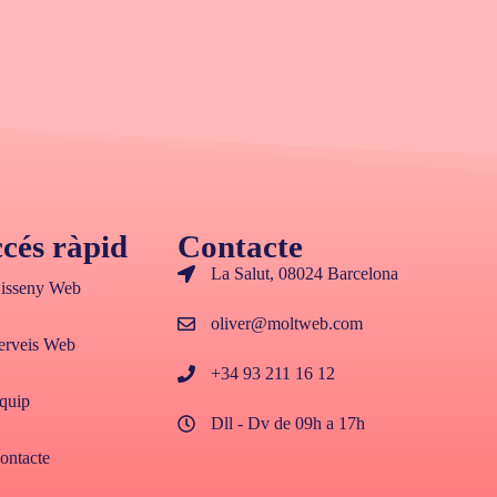
cés ràpid
Contacte
La Salut, 08024 Barcelona
isseny Web
oliver@moltweb.com
erveis Web
+34 93 211 16 12
quip
Dll - Dv de 09h a 17h
ontacte