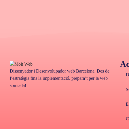
Ac
Dissenyador i Desenvolupador web Barcelona. Des de
D
l’estratègia fins la implementació, prepara’t per la web
somiada!
S
E
C