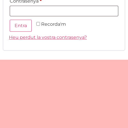
Contrasenya
*
Recorda'm
Entra
Heu perdut la vostra contrasenya?